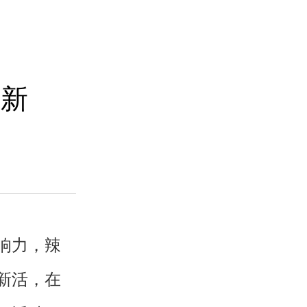
整新
响力，辣
新活，在