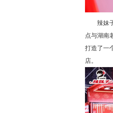
辣妹子本
点与湖南
打造了一
店。