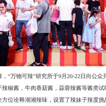
万物可辣”研究所于9月20-22日向公众
子辣椒酱，牛肉香菇酱，蒜蓉辣酱等酱类试
全方位诠释湖湘辣味，设置了辣妹子辣度挑