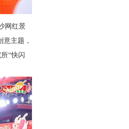
沙网红景
创意主题，
所”快闪