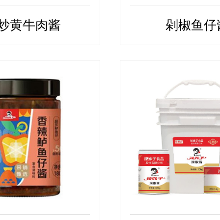
炒黄牛肉酱
剁椒鱼仔