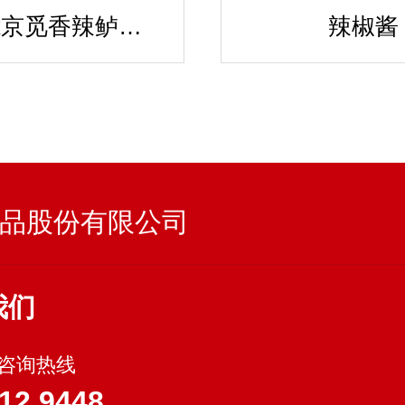
辣妹子x京觅香辣鲈鱼仔酱
辣椒酱
品股份有限公司
我们
-咨询热线
12 9448