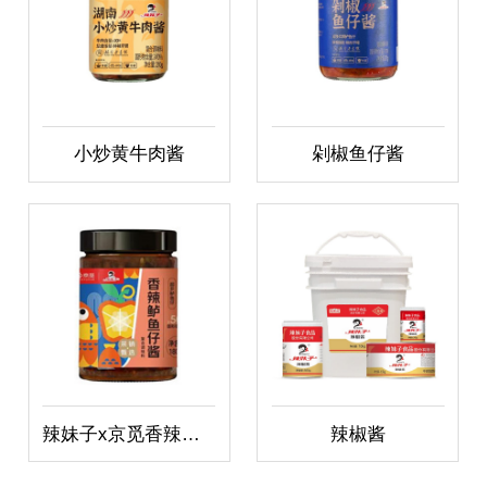
小炒黄牛肉酱
剁椒鱼仔酱
辣妹子x京觅香辣鲈鱼仔酱
辣椒酱