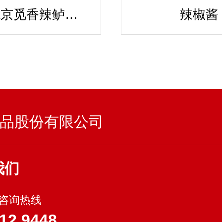
辣妹子x京觅香辣鲈鱼仔酱
辣椒酱
品股份有限公司
我们
-咨询热线
12 9448