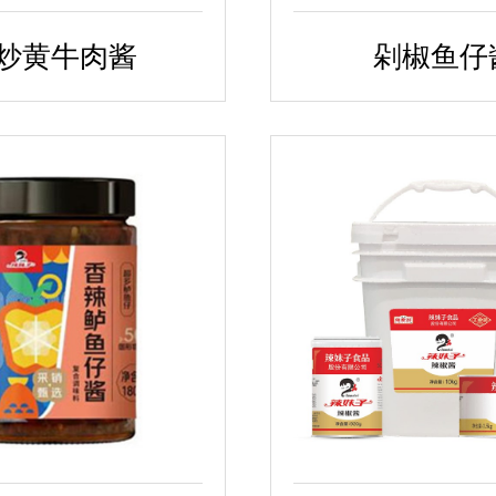
炒黄牛肉酱
剁椒鱼仔