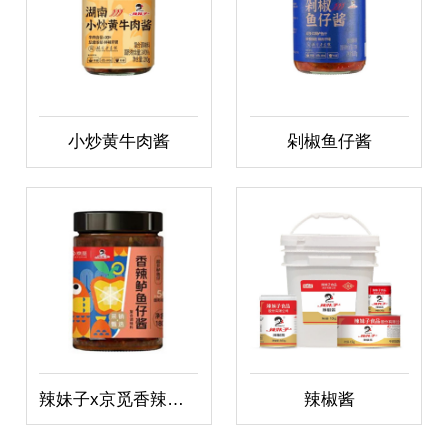
小炒黄牛肉酱
剁椒鱼仔酱
辣妹子x京觅香辣鲈鱼仔酱
辣椒酱