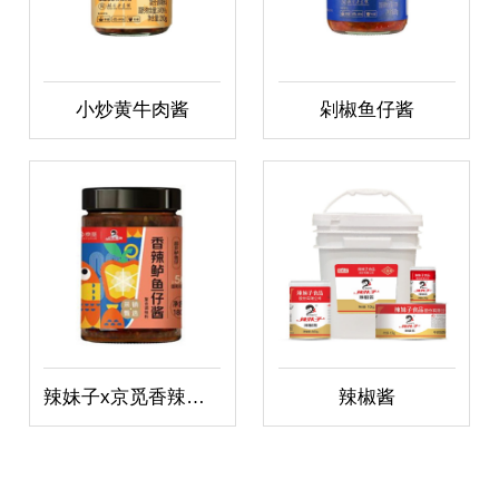
小炒黄牛肉酱
剁椒鱼仔酱
辣妹子x京觅香辣鲈鱼仔酱
辣椒酱