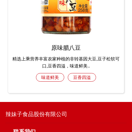
原味腊八豆
精选上乘营养丰富农家种植的非转基因大豆,豆子松软可
口,豆香四溢，味道鲜美..
味道鲜美
豆香四溢
辣妹子食品股份有限公司
联系我们