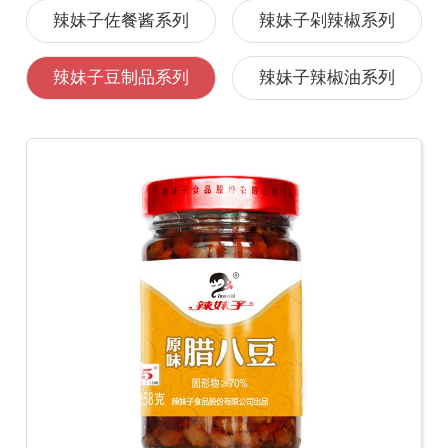
辣妹子佐餐酱系列
辣妹子剁辣椒系列
辣妹子豆制品系列
辣妹子辣椒油系列