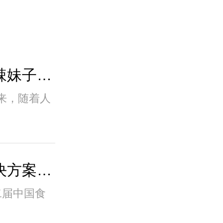
辣味解决方案服务商：辣妹子商业新模式驱动..
来，随着人
辣妹子携辣味定制化解决方案闪耀良之隆，掀..
十二届中国食