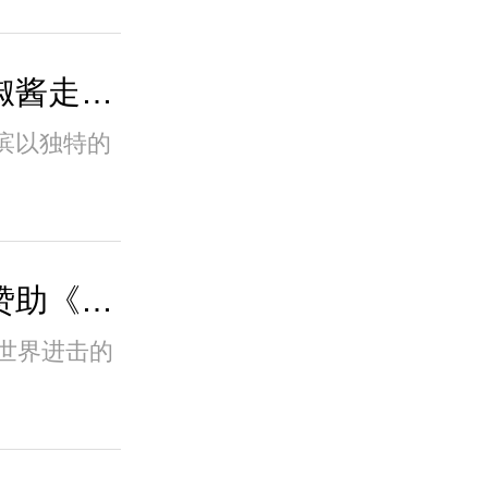
湖南小辣椒携辣妹子辣椒酱走进哈尔滨，促进..
滨以独特的
完美收官！辣妹子特约赞助《傲椒的湘菜》第三..
世界进击的