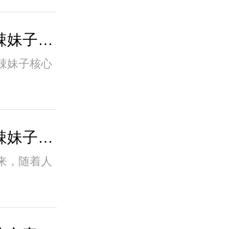
做好辣椒产业服务商！辣妹子以辣会友，发布..
辣妹子核心
辣味解决方案服务商：辣妹子商业新模式驱动
来，随着人