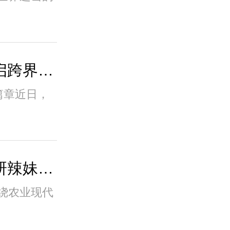
辣妹子携手湖南航空开启跨界新篇章 共同向
篇章近日，
湖南省委书记沈晓明调研辣妹子，寄语让湖南
绕农业现代