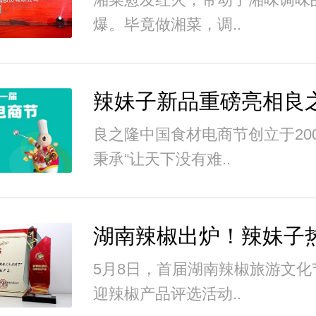
爆。毕竟做湘菜，调..
良之隆中国食材电商节创立于20
秉承“让天下没有难..
5月8日，首届湖南辣椒旅游文化
迎辣椒产品评选活动..