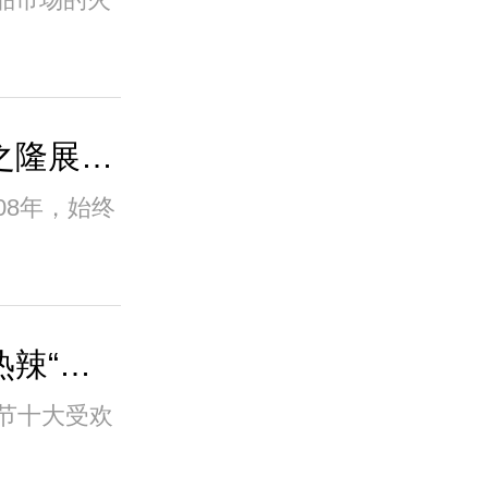
辣妹子新品重磅亮相良之隆展会，推动行业发..
08年，始终
湖南辣椒出炉！辣妹子热辣“出圈”
节十大受欢