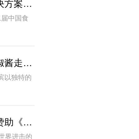
辣妹子携辣味定制化解决方案闪耀良之隆，掀
十二届中国食
湖南小辣椒携辣妹子辣椒酱走进哈尔滨，促进
滨以独特的
完美收官！辣妹子特约赞助《傲椒的湘菜》第
世界进击的