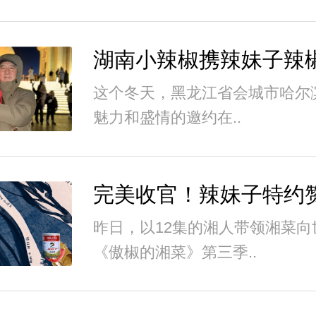
这个冬天，黑龙江省会城市哈尔
魅力和盛情的邀约在..
昨日，以12集的湘人带领湘菜向
《傲椒的湘菜》第三季..