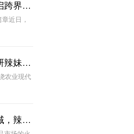
辣妹子携手湖南航空开启跨界新篇章 共同向..
篇章近日，
湖南省委书记沈晓明调研辣妹子，寄语让湖南..
绕农业现代
深耕复合湘味调味酱领域，辣妹子的“湘味”出..
品市场的火